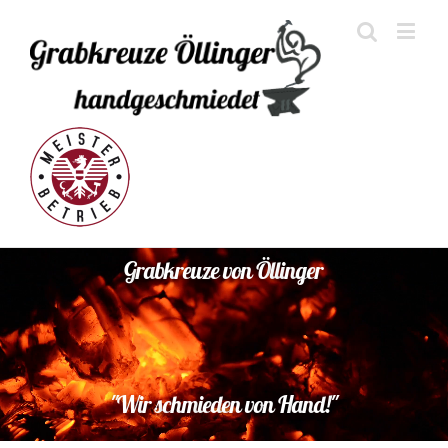
G
r
a
b
k
r
e
u
z
e
v
o
n
Ö
l
l
i
n
g
e
r
"
W
i
r
s
c
h
m
i
e
d
e
n
v
o
n
H
a
n
d
!
"